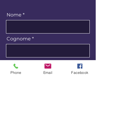
Nome
Cognome
Email
Phone
Email
Facebook
Telefono
Come vuoi essere ricontattato?