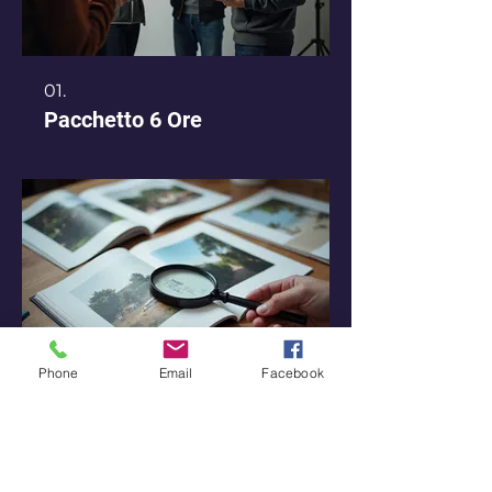
01.
Pacchetto 6 Ore
Phone
Email
Facebook
02.
Lezione Singola
Ottieni un feedback esperto e
personalizzato sul tuo lavoro